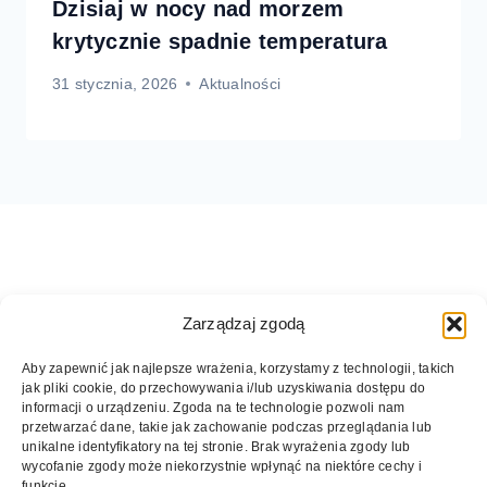
Dzisiaj w nocy nad morzem
krytycznie spadnie temperatura
31 stycznia, 2026
Aktualności
Zarządzaj zgodą
Aby zapewnić jak najlepsze wrażenia, korzystamy z technologii, takich
jak pliki cookie, do przechowywania i/lub uzyskiwania dostępu do
informacji o urządzeniu. Zgoda na te technologie pozwoli nam
przetwarzać dane, takie jak zachowanie podczas przeglądania lub
unikalne identyfikatory na tej stronie. Brak wyrażenia zgody lub
wycofanie zgody może niekorzystnie wpłynąć na niektóre cechy i
© 2026 DZIWNOW.NET. Wszelkie prawa
funkcje.