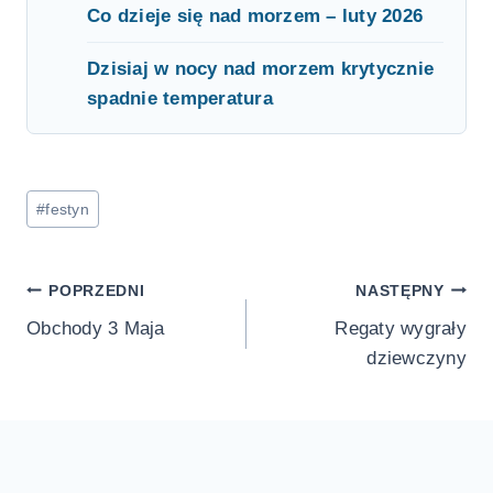
Co dzieje się nad morzem – luty 2026
Dzisiaj w nocy nad morzem krytycznie
spadnie temperatura
Tagi
#
festyn
wpisu:
Nawigacja
POPRZEDNI
NASTĘPNY
Obchody 3 Maja
Regaty wygrały
wpisu
dziewczyny