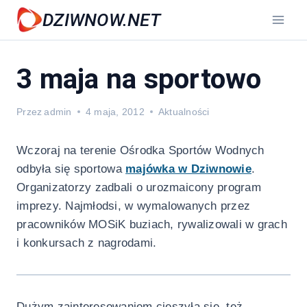
Przejdź
DZIWNOW.NET
do
treści
3 maja na sportowo
Przez
admin
4 maja, 2012
Aktualności
Wczoraj na terenie Ośrodka Sportów Wodnych
odbyła się sportowa
majówka w Dziwnowie
.
Organizatorzy zadbali o urozmaicony program
imprezy. Najmłodsi, w wymalowanych przez
pracowników MOSiK buziach, rywalizowali w grach
i konkursach z nagrodami.
Dużym zainteresowaniem cieszyła się, też