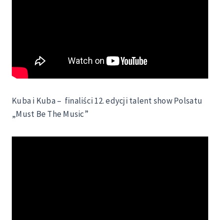
Kuba i Kuba – finaliści 12. edycji talent show Polsatu
„Must Be The Music”