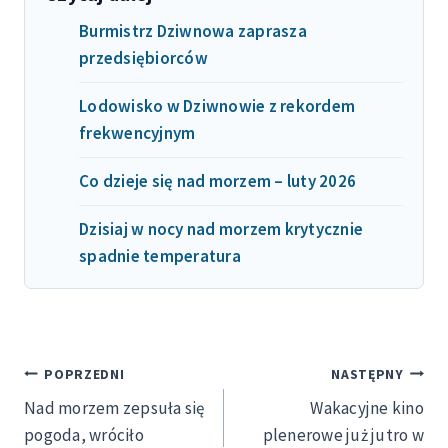
Burmistrz Dziwnowa zaprasza
przedsiębiorców
Lodowisko w Dziwnowie z rekordem
frekwencyjnym
Co dzieje się nad morzem – luty 2026
Dzisiaj w nocy nad morzem krytycznie
spadnie temperatura
Nawigacja
POPRZEDNI
NASTĘPNY
Nad morzem zepsuła się
Wakacyjne kino
wpisu
pogoda, wróciło
plenerowe już jutro w