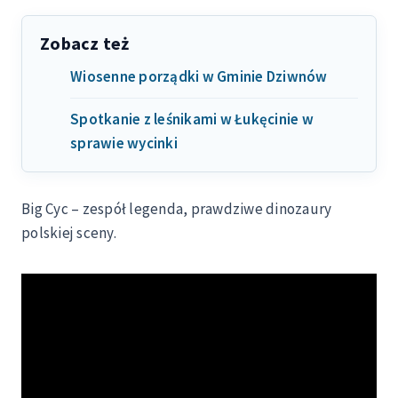
Zobacz też
Wiosenne porządki w Gminie Dziwnów
Spotkanie z leśnikami w Łukęcinie w
sprawie wycinki
Big Cyc – zespół legenda, prawdziwe dinozaury
polskiej sceny.