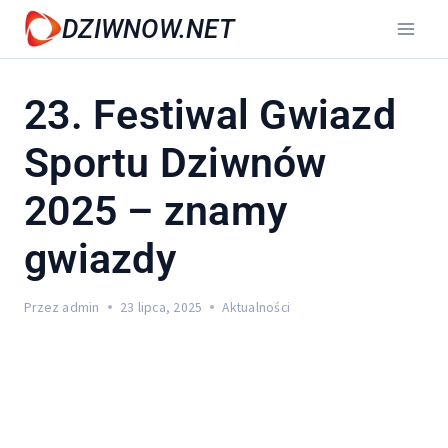
Przejdź
DZIWNOW.NET
do
treści
23. Festiwal Gwiazd
Sportu Dziwnów
2025 – znamy
gwiazdy
Przez
admin
23 lipca, 2025
Aktualności