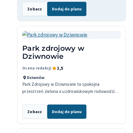
obowiązkowym punktem podczas zwiedzania
Zobacz
Dodaj do planu
miasta.
Park zdrojowy w
Dziwnowie
3,5
Ocena redakcji
Dziwnów
Park Zdrojowy w Dziwnowie to spokojna
przestrzeń zielona o uzdrowiskowym rodowodzie,
położona we wschodniej części miasta. To idealne
miejsce na spacer wśród drzew liściastych,…
Zobacz
Dodaj do planu