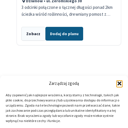
Dziwnów • ul. Żeromskiego 30
3 odcinki połączone o łącznej długości ponad 2km
ścieżka wśród roślinności, drewniany pomost z
tarasami zielony korytarz z ławeczkami
Zobacz
Dodaj do planu
Zarządzaj zgodą
Aby zapewnić jak najlepsze wrażenia, korzystamy z technologii, takich jak
pliki cookie, do przechowywania i/lub uzyskiwania dostępu do informacji o
urządzeniu. Zgoda na te technologie pozwoli nam przetwarzać dane, takie
jak zachowanie podczas przeglądania lub unikalne identyfikatory na tej
stronie. Brak wyrażenia zgody lub wycofanie zgody może niekorzystnie
wpłynąć na niektóre cechy i funkcje.
© 2026 DZIWNOW.NET. Wszelkie prawa zastrzeżone.