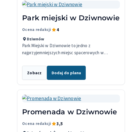
Park miejski w Dziwnowie
4
Ocena redakcji
Dziwnów
Park Miejski w Dziwnowie to jedno z
najprzyjemniejszych miejsc spacerowych w
mieście, łączące nadmorski klimat z zieloną
przestrzenią do wypoczynku. Dzięki bogatej
Zobacz
Dodaj do planu
roślinności, licznym…
Promenada w Dziwnowie
3,5
Ocena redakcji