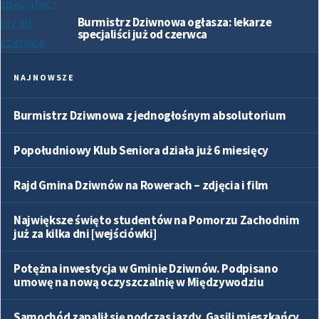
Burmistrz Dziwnowa ogłasza: lekarze
specjaliści już od czerwca
NAJNOWSZE
Burmistrz Dziwnowa z jednogłośnym absolutorium
Popołudniowy Klub Seniora działa już 6 miesięcy
Rajd Gmina Dziwnów na Rowerach – zdjęcia i film
Największe święto studentów na Pomorzu Zachodnim
już za kilka dni [wejściówki]
Potężna inwestycja w Gminie Dziwnów. Podpisano
umowę na nową oczyszczalnię w Międzywodziu
Samochód zapalił się podczas jazdy. Gasili mieszkańcy