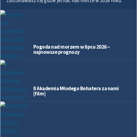
Zastanawiasz się gdzie jechać nad morze w 2026 roku.
Pogoda nad morzem w lipcu 2026 –
najnowsze prognozy
II Akademia Młodego Bohatera za nami
[film]