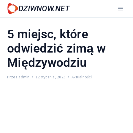
Przejdź
DZIWNOW.NET
do
treści
5 miejsc, które
odwiedzić zimą w
Międzywodziu
Przez
admin
12 stycznia, 2026
Aktualności