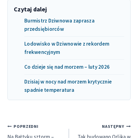
Czytaj dalej
Burmistrz Dziwnowa zaprasza
przedsiębiorców
Lodowisko w Dziwnowie z rekordem
frekwencyjnym
Co dzieje się nad morzem – luty 2026
Dzisiaj w nocy nad morzem krytycznie
spadnie temperatura
Nawigacja
POPRZEDNI
NASTĘPNY
Na Bałtyku sztorm –
Tak budowano Orlika w