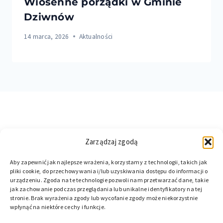
Wiosenne porządki w Gminie
Dziwnów
14 marca, 2026
Aktualności
Zarządzaj zgodą
Aby zapewnić jak najlepsze wrażenia, korzystamy z technologii, takich jak
pliki cookie, do przechowywania i/lub uzyskiwania dostępu do informacji o
urządzeniu. Zgoda na te technologie pozwoli nam przetwarzać dane, takie
jak zachowanie podczas przeglądania lub unikalne identyfikatory na tej
stronie. Brak wyrażenia zgody lub wycofanie zgody może niekorzystnie
wpłynąć na niektóre cechy i funkcje.
© 2026 DZIWNOW.NET. Wszelkie prawa zastrzeżone.