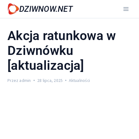
Przejdź
DZIWNOW.NET
do
treści
Akcja ratunkowa w
Dziwnówku
[aktualizacja]
Przez
admin
28 lipca, 2025
Aktualności