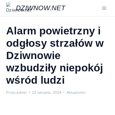
Przejdź
DZIWNOW.NET
do
treści
Alarm powietrzny i
odgłosy strzałów w
Dziwnowie
wzbudziły niepokój
wśród ludzi
Przez
admin
22 sierpnia, 2024
Aktualności