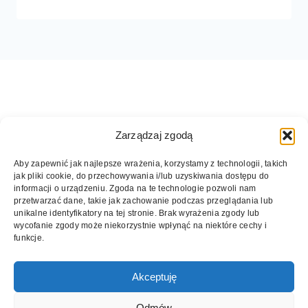
Zarządzaj zgodą
Aby zapewnić jak najlepsze wrażenia, korzystamy z technologii, takich
jak pliki cookie, do przechowywania i/lub uzyskiwania dostępu do
informacji o urządzeniu. Zgoda na te technologie pozwoli nam
przetwarzać dane, takie jak zachowanie podczas przeglądania lub
unikalne identyfikatory na tej stronie. Brak wyrażenia zgody lub
wycofanie zgody może niekorzystnie wpłynąć na niektóre cechy i
© 2026 DZIWNOW.NET. Wszelkie prawa
funkcje.
zastrzeżone.
Akceptuję
5 pomysłów na brzydką pogodę nad morzem
Aleja Gwiazd Sportu w Dziwnowie
Odmów