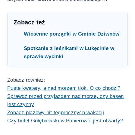
Zobacz też
Wiosenne porządki w Gminie Dziwnów
Spotkanie z leśnikami w Łukęcinie w
sprawie wycinki
Zobacz również:
Puste kwatery, a nad morzem tłok. O co chodzi?
Sprawdź przed przyjazdem nad morze, czy basen
jest czynny
Zobacz plażowy hit tegorocznych wakacji
Czy hotel Gołębiewski w Pobierowie jest otwarty?