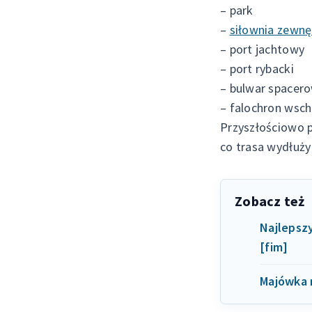
– park
–
siłownia zewnę
– port jachtowy
– port rybacki
– bulwar spacer
– falochron wsc
Przyszłościowo 
co trasa wydłuży
Zobacz też
Najlepsz
[fim]
Majówka 