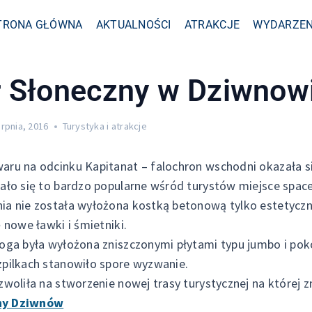
TRONA GŁÓWNA
AKTUALNOŚCI
ATRAKCJE
WYDARZEN
 Słoneczny w Dziwnow
erpnia, 2016
Turystyka i atrakcje
ru na odcinku Kapitanat – falochron wschodni okazała si
ało się to bardzo popularne wśród turystów miejsce spac
a nie została wyłożona kostką betonową tylko estetyczn
 nowe ławki i śmietniki.
oga była wyłożona zniszczonymi płytami typu jumbo i poko
pilkach stanowiło spore wyzwanie.
woliła na stworzenie nowej trasy turystycznej na której zn
ny Dziwnów