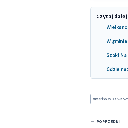
Czytaj dalej
Wielkano
W gminie
Szok! Na
Gdzie na
Tagi
#
marina w Dziwnow
wpisu:
Nawiga
POPRZEDNI