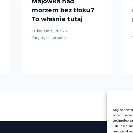
Majówka nad
morzem bez tłoku?
To właśnie tutaj
16 kwietnia, 2026
Turystyka i atrakcje
Aby zapewnić
przechowywan
technologie
lub unikalne
może niekorz