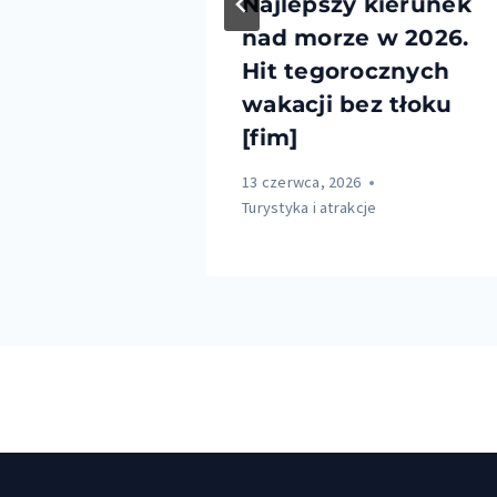
 morze na
Najlepszy kierunek
026
nad morze w 2026.
Hit tegorocznych
wakacji bez tłoku
e
[fim]
13 czerwca, 2026
Turystyka i atrakcje