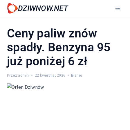
Przejdź
DZIWNOW.NET
do
treści
Ceny paliw znów
spadły. Benzyna 95
już poniżej 6 zł
Przez
admin
22 kwietnia, 2026
Biznes