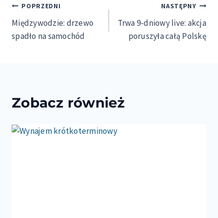
Nawigacja
POPRZEDNI
NASTĘPNY
Międzywodzie: drzewo
Trwa 9-dniowy live: akcja
wpisu
spadło na samochód
poruszyła całą Polskę
Zobacz również