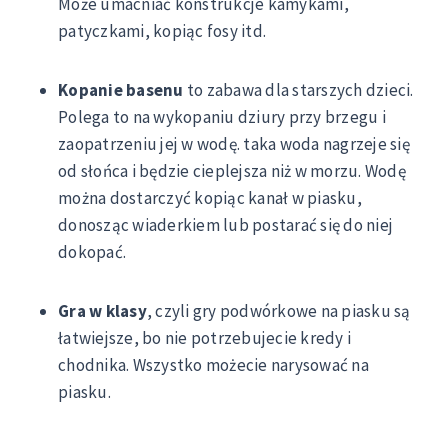
Może umacniać konstrukcje kamykami,
patyczkami, kopiąc fosy itd.
Kopanie basenu
to zabawa dla starszych dzieci.
Polega to na wykopaniu dziury przy brzegu i
zaopatrzeniu jej w wodę. taka woda nagrzeje się
od słońca i będzie cieplejsza niż w morzu. Wodę
można dostarczyć kopiąc kanał w piasku,
donosząc wiaderkiem lub postarać się do niej
dokopać.
Gra w klasy
, czyli gry podwórkowe na piasku są
łatwiejsze, bo nie potrzebujecie kredy i
chodnika. Wszystko możecie narysować na
piasku.