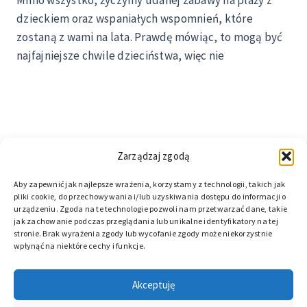
Mimo wszystko, życzymy udanej zabawy na plaży z
dzieckiem oraz wspaniałych wspomnień, które
zostaną z wami na lata. Prawdę mówiąc, to mogą być
najfajniejsze chwile dzieciństwa, więc nie
Zarządzaj zgodą
Aby zapewnić jak najlepsze wrażenia, korzystamy z technologii, takich jak
pliki cookie, do przechowywania i/lub uzyskiwania dostępu do informacji o
urządzeniu. Zgoda na te technologie pozwoli nam przetwarzać dane, takie
jak zachowanie podczas przeglądania lub unikalne identyfikatory na tej
stronie. Brak wyrażenia zgody lub wycofanie zgody może niekorzystnie
wpłynąć na niektóre cechy i funkcje.
© 2026 DZIWNOW.NET. Wszelkie prawa zastrzeżone.
Akceptuję
5 pomysłów na brzydką pogodę nad morzem