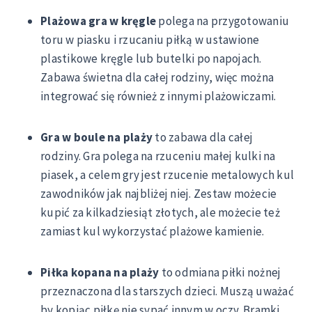
Plażowa gra w kręgle
polega na przygotowaniu
toru w piasku i rzucaniu piłką w ustawione
plastikowe kręgle lub butelki po napojach.
Zabawa świetna dla całej rodziny, więc można
integrować się również z innymi plażowiczami.
Gra w boule na plaży
to zabawa dla całej
rodziny. Gra polega na rzuceniu małej kulki na
piasek, a celem gry jest rzucenie metalowych kul
zawodników jak najbliżej niej. Zestaw możecie
kupić za kilkadziesiąt złotych, ale możecie też
zamiast kul wykorzystać plażowe kamienie.
Piłka kopana na plaży
to odmiana piłki nożnej
przeznaczona dla starszych dzieci. Muszą uważać
by kopiąc piłkę nie sypać innym w oczy. Bramki