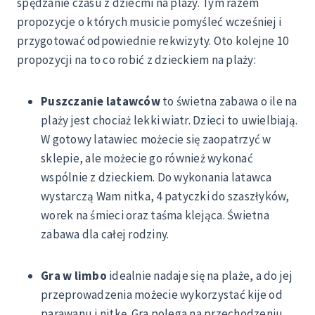
spędzanie czasu z dziećmi na plaży. Tym razem
propozycje o których musicie pomyśleć wcześniej i
przygotować odpowiednie rekwizyty. Oto kolejne 10
propozycji na to co robić z dzieckiem na plaży:
Puszczanie latawców
to świetna zabawa o ile na
plaży jest chociaż lekki wiatr. Dzieci to uwielbiają.
W gotowy latawiec możecie się zaopatrzyć w
sklepie, ale możecie go również wykonać
wspólnie z dzieckiem. Do wykonania latawca
wystarczą Wam nitka, 4 patyczki do szaszłyków,
worek na śmieci oraz taśma klejąca. Świetna
zabawa dla całej rodziny.
Gra w limbo
idealnie nadaje się na plaże, a do jej
przeprowadzenia możecie wykorzystać kije od
parawanu i nitkę. Gra polega na przechodzeniu