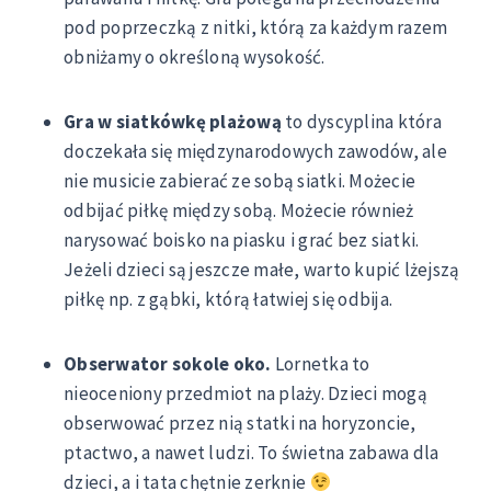
pod poprzeczką z nitki, którą za każdym razem
obniżamy o określoną wysokość.
Gra w siatkówkę plażową
to dyscyplina która
doczekała się międzynarodowych zawodów, ale
nie musicie zabierać ze sobą siatki. Możecie
odbijać piłkę między sobą. Możecie również
narysować boisko na piasku i grać bez siatki.
Jeżeli dzieci są jeszcze małe, warto kupić lżejszą
piłkę np. z gąbki, którą łatwiej się odbija.
Obserwator sokole oko.
Lornetka to
nieoceniony przedmiot na plaży. Dzieci mogą
obserwować przez nią statki na horyzoncie,
ptactwo, a nawet ludzi. To świetna zabawa dla
dzieci, a i tata chętnie zerknie