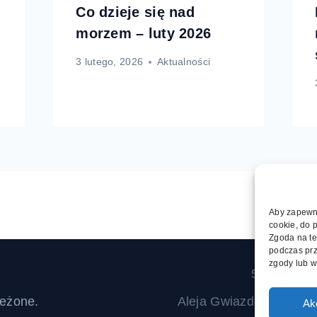
Co dzieje się nad
morzem – luty 2026
3 lutego, 2026
Aktualności
Aby zapewnić
cookie, do 
Zgoda na te
podczas prz
zgody lub w
5 pomysłó
eżone.
Aleja Gwiazd Sportu w
Ak