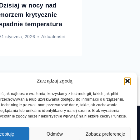
Dzisiaj w nocy nad
morzem krytycznie
spadnie temperatura
31 stycznia, 2026
Aktualności
Zarządzaj zgodą
 jak najlepsze wrażenia, korzystamy z technologii, takich jak pliki
przechowywania i/lub uzyskiwania dostępu do informacji o urządzeniu.
 technologie pozwoli nam przetwarzać dane, takie jak zachowanie
eglądania lub unikalne identyfikatory na tej stronie. Brak wyrażenia
ycofanie zgody może niekorzystnie wpłynąć na niektóre cechy i funkcje.
w na brzydką pogodę nad morzem
 Dziwnowie
Atrakcje dla dzieci Dziwnów 2023
ceptuję
Odmów
Zobacz preferencje