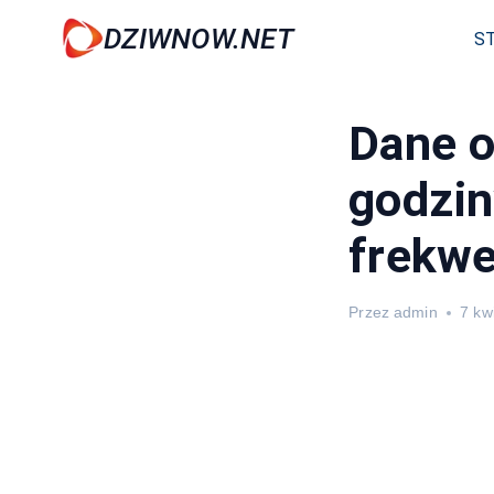
Przejdź
DZIWNOW.NET
S
do
treści
Dane o
godzin
frekwe
Przez
admin
7 kw