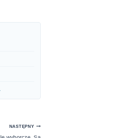
a
NASTĘPNY
le wyborcze. Są