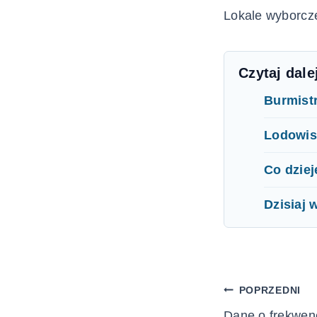
Lokale wyborcz
Czytaj dale
Burmist
Lodowis
Co dziej
Dzisiaj 
Nawigac
POPRZEDNI
Dane o frekwenc