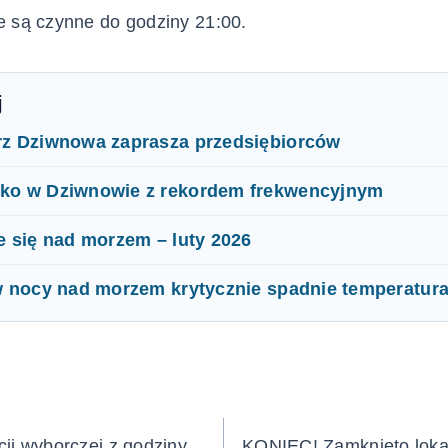
e są czynne do godziny 21:00.
j
rz Dziwnowa zaprasza przedsiębiorców
ko w Dziwnowie z rekordem frekwencyjnym
e się nad morzem – luty 2026
w nocy nad morzem krytycznie spadnie temperatur
ja
ji wyborczej z godziny
KONIEC! Zamknięto loka