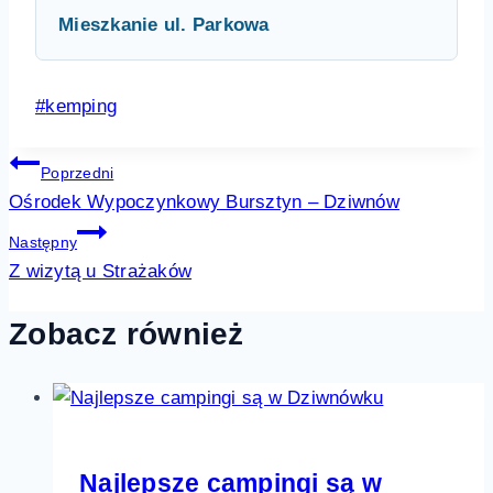
Mieszkanie ul. Parkowa
Tagi
#
kemping
wpisu:
Nawigacja
Poprzedni
Ośrodek Wypoczynkowy Bursztyn – Dziwnów
wpisu
Następny
Z wizytą u Strażaków
Zobacz również
Najlepsze campingi są w