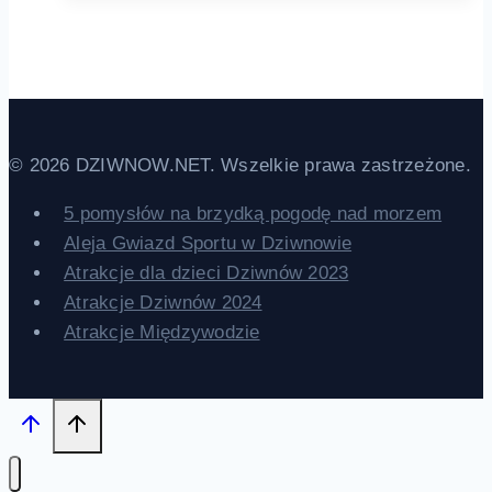
© 2026 DZIWNOW.NET. Wszelkie prawa zastrzeżone.
5 pomysłów na brzydką pogodę nad morzem
Aleja Gwiazd Sportu w Dziwnowie
Atrakcje dla dzieci Dziwnów 2023
Atrakcje Dziwnów 2024
Atrakcje Międzywodzie