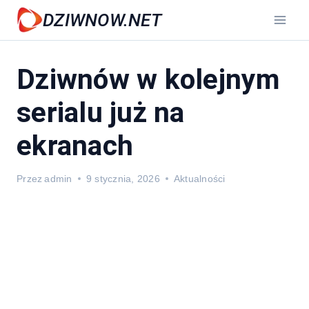
Przejdź
DZIWNOW.NET
do
treści
Dziwnów w kolejnym
serialu już na
ekranach
Przez
admin
9 stycznia, 2026
Aktualności