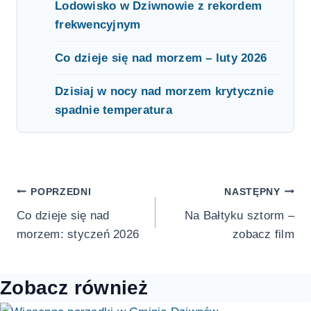
Lodowisko w Dziwnowie z rekordem
frekwencyjnym
Co dzieje się nad morzem – luty 2026
Dzisiaj w nocy nad morzem krytycznie
spadnie temperatura
Nawigacja
POPRZEDNI
NASTĘPNY
Co dzieje się nad
Na Bałtyku sztorm –
wpisu
morzem: styczeń 2026
zobacz film
Zobacz również