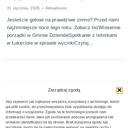
31 stycznia, 2026
Aktualności
Jesteście gotowi na prawdziwe zimno? Przed nami
najzimniejsze noce tego roku. Zobacz teżWiosenne
porządki w Gminie DziwnówSpotkanie z leśnikami
w Łukęcinie w sprawie wycinkiCzytaj…
Zarządzaj zgodą
Aby zapewnić jak najlepsze wrażenia, korzystamy z technologii, takich
jak pliki cookie, do przechowywania i/lub uzyskiwania dostępu do
informacji o urządzeniu. Zgoda na te technologie pozwoli nam
przetwarzać dane, takie jak zachowanie podczas przeglądania lub
unikalne identyfikatory na tej stronie. Brak wyrażenia zgody lub
wycofanie zgody może niekorzystnie wpłynąć na niektóre cechy i