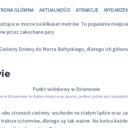
TRONA GŁÓWNA
AKTUALNOŚCI
ATRAKCJE
WYDARZEN
chodzące w morze na kilkaset metrów. To popularne miejs
ne przez zakochane pary.
ieśniny Dziwny do Morza Bałtyckiego, dlatego ich główną 
ie
i w Dziwnowie to dobre miejsce na spacer, jednocześnie jest popular
obu stronach cieśniny: wschodni na stałym lądzie oraz z
 trakcie sztormów, dlatego są tak ważne. Na końcu każd