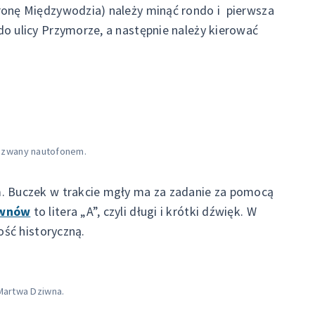
ronę Międzywodzia) należy minąć rondo i pierwsza
o ulicy Przymorze, a następnie należy kierować
j zwany nautofonem.
m. Buczek w trakcie mgły ma za zadanie za pomocą
iwnów
to litera „A”, czyli długi i krótki dźwięk. W
ość historyczną.
Martwa Dziwna.