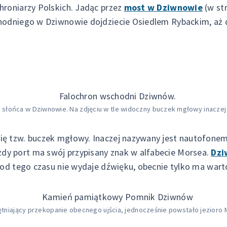
hroniarzy Polskich. Jadąc przez
most w Dziwnowie
(w st
hodniego w Dziwnowie dojdziecie Osiedlem Rybackim, aż d
 słońca w Dziwnowie. Na zdjęciu w tle widoczny buczek mgłowy inacze
ię tzw. buczek mgłowy. Inaczej nazywany jest nautofone
y port ma swój przypisany znak w alfabecie Morsea.
Dz
 od tego czasu nie wydaje dźwięku, obecnie tylko ma wart
tniający przekopanie obecnego ujścia, jednocześnie powstało jezioro 