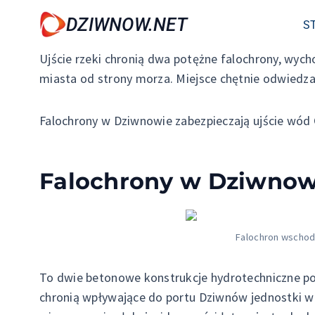
Przejdź
DZIWNOW.NET
S
do
treści
Ujście rzeki chronią dwa potężne falochrony, wy
miasta od strony morza. Miejsce chętnie odwiedza
Falochrony w Dziwnowie zabezpieczają ujście wód C
Falochrony w Dziwnow
Falochron wschodn
To dwie betonowe konstrukcje hydrotechniczne po 
chronią wpływające do portu Dziwnów jednostki w