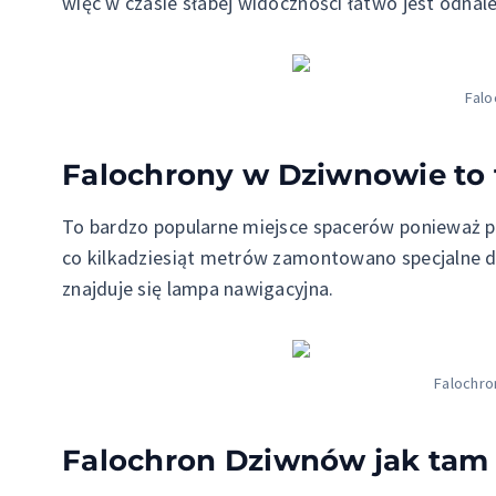
więc w czasie słabej widoczności łatwo jest odnal
Falo
Falochrony w Dziwnowie to 
To bardzo popularne miejsce spacerów ponieważ po
co kilkadziesiąt metrów zamontowano specjalne 
znajduje się lampa nawigacyjna.
Falochro
Falochron Dziwnów jak tam d