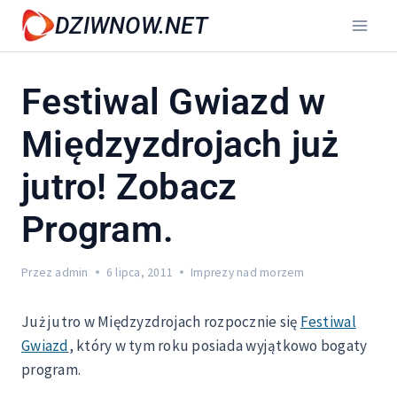
Przejdź
DZIWNOW.NET
do
treści
Festiwal Gwiazd w
Międzyzdrojach już
jutro! Zobacz
Program.
Przez
admin
6 lipca, 2011
Imprezy nad morzem
Już jutro w Międzyzdrojach rozpocznie się
Festiwal
Gwiazd
, który w tym roku posiada wyjątkowo bogaty
program.