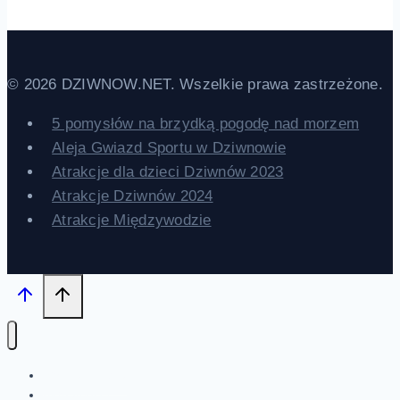
© 2026 DZIWNOW.NET. Wszelkie prawa zastrzeżone.
5 pomysłów na brzydką pogodę nad morzem
Aleja Gwiazd Sportu w Dziwnowie
Atrakcje dla dzieci Dziwnów 2023
Atrakcje Dziwnów 2024
Atrakcje Międzywodzie
Strona główna
Aktualności