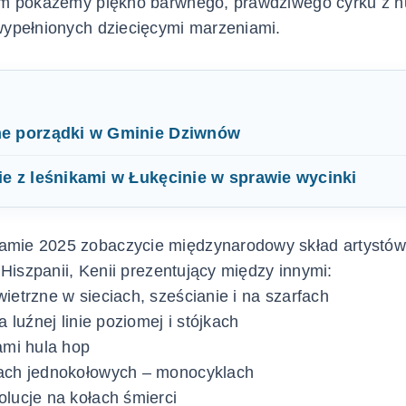
rym pokażemy piękno barwnego, prawdziwego cyrku z 
wypełnionych dziecięcymi marzeniami.
e porządki w Gminie Dziwnów
e z leśnikami w Łukęcinie w sprawie wycinki
mie 2025 zobaczycie międzynarodowy skład artystów 
, Hiszpanii, Kenii prezentujący między innymi:
ietrzne w sieciach, sześcianie i na szarfach
a luźnej linie poziomej i stójkach
ami hula hop
ach jednokołowych – monocyklach
lucje na kołach śmierci