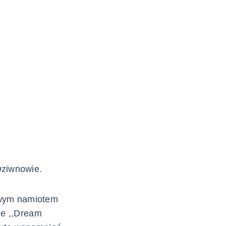
Dziwnowie.
owym namiotem
ne ,,Dream