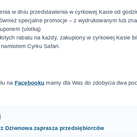
ienia w dniu przedstawienia w cyrkowej Kasie od godzi
wnież specjalne promocje – z wydrukowanym lub zna
kuponem (ulotką)
łotych rabatu na każdy, zakupiony w cyrkowej Kasie bi
 namiotem Cyrku Safari.
ilu na
Facebooku
mamy dla Was do zdobycia dwa po
j
rz Dziwnowa zaprasza przedsiębiorców