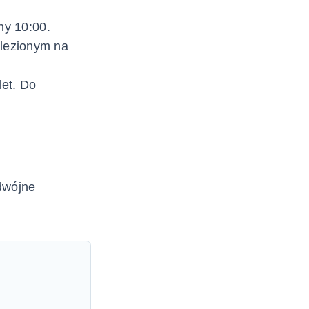
ny 10:00.
lezionym na
let. Do
dwójne