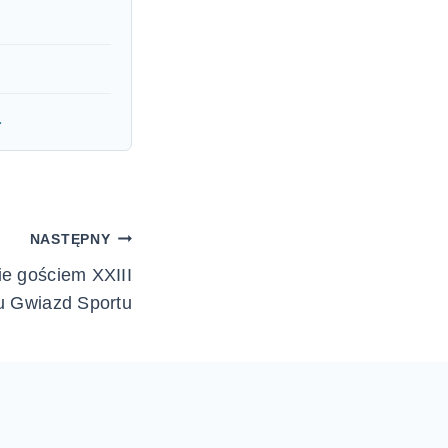
a
NASTĘPNY
ie gościem XXIII
u Gwiazd Sportu