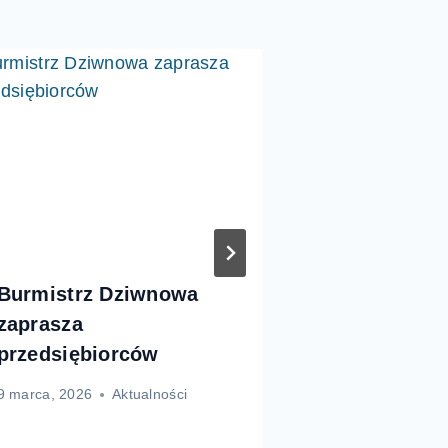
Burmistrz Dziwnowa
Lodowisko
zaprasza
Dziwnowie 
przedsiębiorców
frekwency
9 marca, 2026
Aktualności
3 marca, 2026