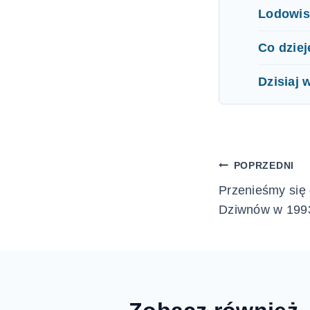
Lodowis
Co dziej
Dzisiaj 
Nawigac
POPRZEDNI
Przenieśmy się 
wpisu
Dziwnów w 1993