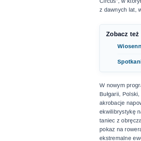
Circus”, w któ
z dawnych lat, 
Zobacz też
Wiosenn
Spotkani
W nowym progra
Bułgarii, Polski
akrobacje napow
ekwilibrystykę n
taniec z obręcz
pokaz na rower
ekstremalne ewo