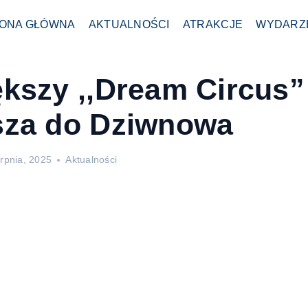
ONA GŁÓWNA
AKTUALNOŚCI
ATRAKCJE
WYDARZ
ększy ,,Dream Circus”
sza do Dziwnowa
erpnia, 2025
Aktualności