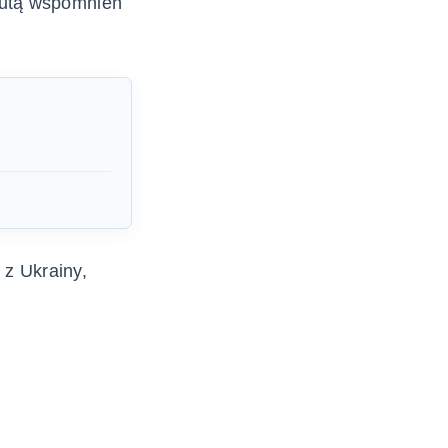
nutą wspomnień
z Ukrainy,