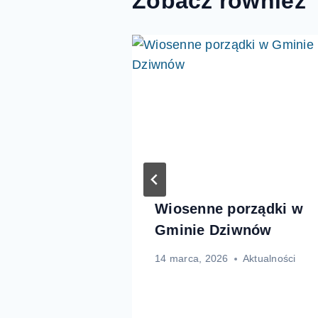
Zobacz również
ocy nad
Wiosenne porządki w
tycznie
Gminie Dziwnów
peratura
14 marca, 2026
Aktualności
Aktualności