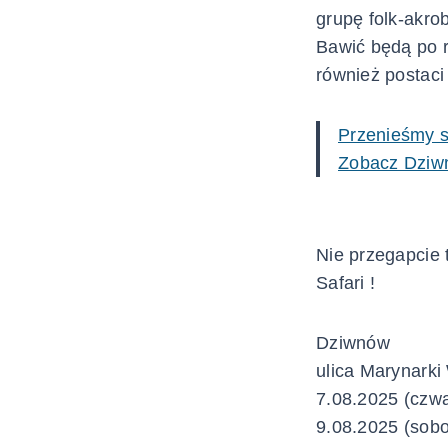
grupę folk-akro
Bawić będą po r
również postaci 
Przenieśmy si
Zobacz Dziw
Nie przegapcie 
Safari !
Dziwnów
ulica Marynarki
7.08.2025 (czwa
9.08.2025 (sobo