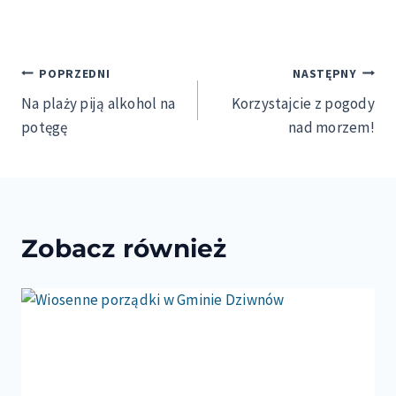
Nawigacja
POPRZEDNI
NASTĘPNY
Na plaży piją alkohol na
Korzystajcie z pogody
wpisu
potęgę
nad morzem!
Zobacz również