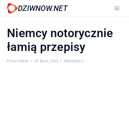
Przejdź
DZIWNOW.NET
do
treści
Niemcy notorycznie
łamią przepisy
Przez
admin
25 lipca, 2022
Aktualności