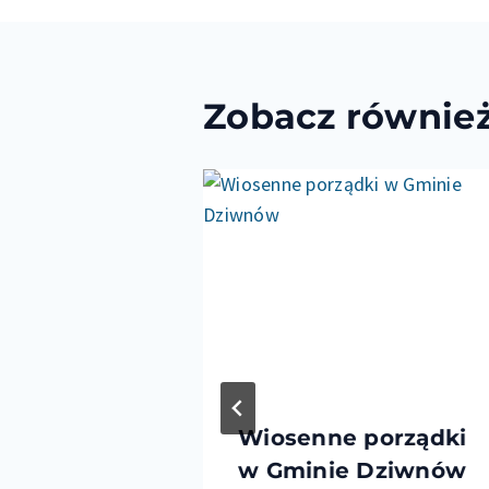
Zobacz równie
nocy nad
Wiosenne porządki
ytycznie
w Gminie Dziwnów