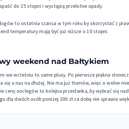
paść do 25 stopni i wystąpią przelotne opady.
ogów to ostatnia szansa w tym roku by skorzystać z pra
nd temperatury mają być już niższe o 10 stopni.
wy weekend nad Bałtykiem
m we wrześniu to same plusy. Po pierwsze piękna słonec
 się u nas na dłużej. Nie ma już tłumów, więc o wolne mie
kie ceny noclegów to kolejna przesłanka, by wybrać się na
egu dla dwóch osób poniżej 200 zł za dobę nie sprawia wi