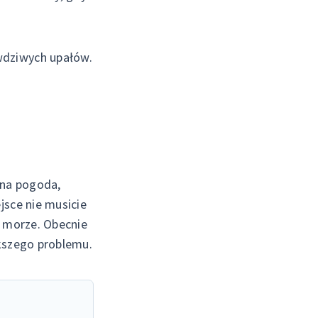
wdziwych upałów.
zna pogoda,
jsce nie musicie
d morze. Obecnie
ększego problemu.