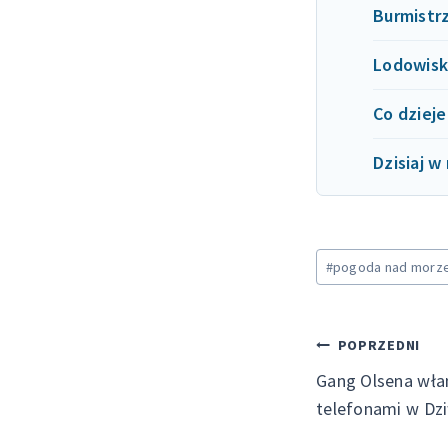
Burmistr
Lodowisk
Co dzieje
Dzisiaj 
Tagi
#
pogoda nad morz
wpisu:
Nawiga
POPRZEDNI
Gang Olsena włam
wpisu
telefonami w Dz