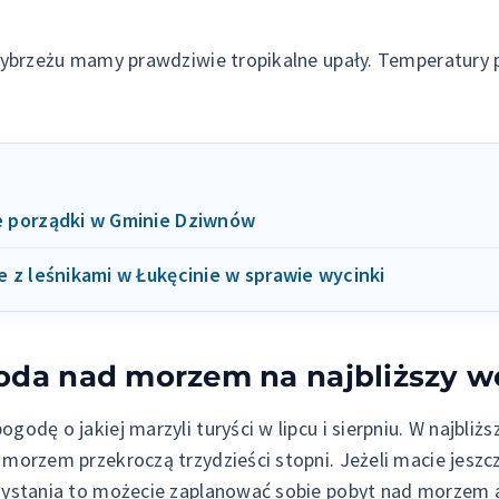
wybrzeżu mamy prawdziwie tropikalne upały. Temperatury 
 porządki w Gminie Dziwnów
 z leśnikami w Łukęcinie w sprawie wycinki
oda nad morzem na najbliższy 
odę o jakiej marzyli turyści w lipcu i sierpniu. W najbli
morzem przekroczą trzydzieści stopni. Jeżeli macie jeszcz
zystania to możecie zaplanować sobie pobyt nad morzem a