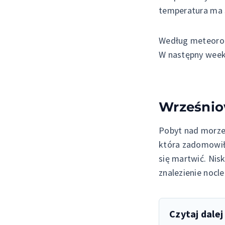
temperatura ma s
Według meteorol
W następny weeke
Wrześnio
Pobyt nad morze
która zadomowiła
się martwić. Nis
znalezienie nocl
Czytaj dalej