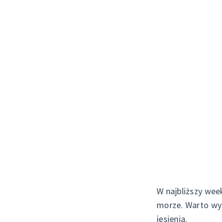
W najbliższy we
morze. Warto wy
jesienią.