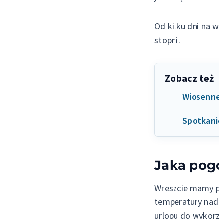
Od kilku dni na 
stopni.
Zobacz też
Wiosenne
Spotkanie
Jaka pog
Wreszcie mamy pog
temperatury nad 
urlopu do wykor