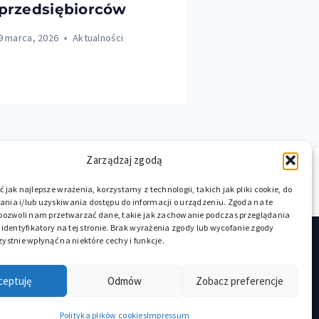
przedsiębiorców
rekordem
frekwenc
9 marca, 2026
Aktualności
3 marca, 2026
A
Zarządzaj zgodą
 jak najlepsze wrażenia, korzystamy z technologii, takich jak pliki cookie, do
ia i/lub uzyskiwania dostępu do informacji o urządzeniu. Zgoda na te
 pozwoli nam przetwarzać dane, takie jak zachowanie podczas przeglądania
 identyfikatory na tej stronie. Brak wyrażenia zgody lub wycofanie zgody
ystnie wpłynąć na niektóre cechy i funkcje.
w na brzydką pogodę nad morzem
 Dziwnowie
Atrakcje dla dzieci Dziwnów 2023
ceptuję
Odmów
Zobacz preferencje
iwnów 2024
Atrakcje Międzywodzie
Polityka plików cookies
Impressum