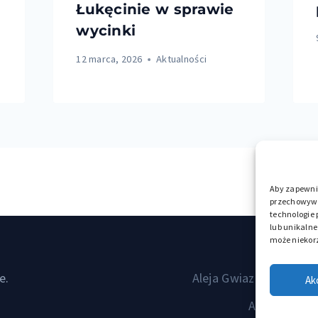
Łukęcinie w sprawie
wycinki
12 marca, 2026
Aktualności
Aby zapewnić
przechowywan
technologie
lub unikalne
może niekorz
5 pomysłó
e.
Aleja Gwiazd Sportu w
Ak
Atrakcje Dz