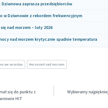
z Dziwnowa zaprasza przedsiębiorców
o w Dziwnowie z rekordem frekwencyjnym
 się nad morzem – luty 2026
w nocy nad morzem krytycznie spadnie temperatura
em we wrześniu
#
wrzesień nad morzem
cja
ał się do punktu z
Wybieramy najpięknie
iwnowie HIT