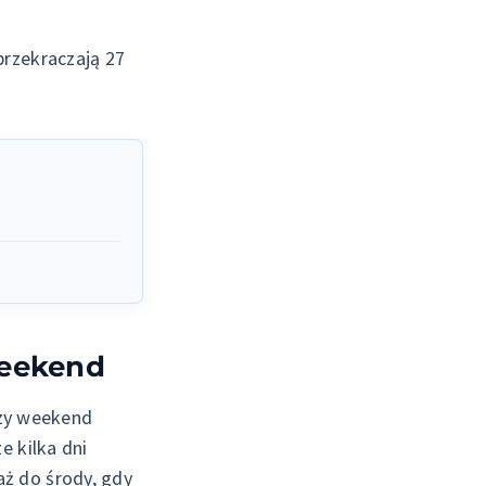
przekraczają 27
weekend
ższy weekend
e kilka dni
ż do środy, gdy