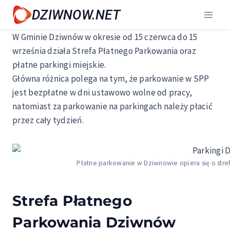
Przejdź
DZIWNOW.NET
do
treści
W Gminie Dziwnów w okresie od 15 czerwca do 15
września działa Strefa Płatnego Parkowania oraz
płatne parkingi miejskie.
Główna różnica polega na tym, że parkowanie w SPP
jest bezpłatne w dni ustawowo wolne od pracy,
natomiast za parkowanie na parkingach należy płacić
przez cały tydzień.
Płatne parkowanie w Dziwnowie opiera się o stref
Strefa Płatnego
Parkowania Dziwnów