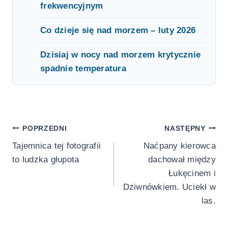
frekwencyjnym
Co dzieje się nad morzem – luty 2026
Dzisiaj w nocy nad morzem krytycznie
spadnie temperatura
Nawigacja
POPRZEDNI
NASTĘPNY
Tajemnica tej fotografii
Naćpany kierowca
wpisu
to ludzka głupota
dachował między
Łukęcinem i
Dziwnówkiem. Uciekł w
las.