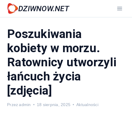
Przejdź
DZIWNOW.NET
do
treści
Poszukiwania
kobiety w morzu.
Ratownicy utworzyli
łańcuch życia
[zdjęcia]
Przez
admin
18 sierpnia, 2025
Aktualności