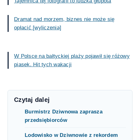
Tajemnica tej fotografii to ludzka głupota
Dramat nad morzem, biznes nie może się
opłacić [wyliczenia]
W Polsce na bałtyckiej plaży pojawił się różowy
piasek. Hit tych wakacji
Czytaj dalej
Burmistrz Dziwnowa zaprasza
przedsiębiorców
Lodowisko w Dziwnowie z rekordem