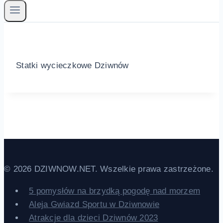
Statki wycieczkowe Dziwnów
© 2026 DZIWNOW.NET. Wszelkie prawa zastrzeżone.
5 pomysłów na brzydką pogodę nad morzem
Aleja Gwiazd Sportu w Dziwnowie
Atrakcje dla dzieci Dziwnów 2023