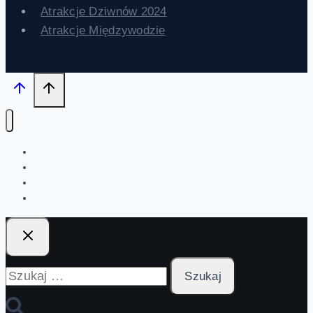
Atrakcje Dziwnów 2024
Atrakcje Międzywodzie
Strona główna
Aktualności
Atrakcje
Wydarzenia
Szukaj: