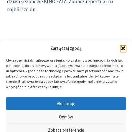
działa sezonowe KINO FALA. Zobacz repertuar na
najbliższe dni.
Zarządzaj zgodą
Aby zapewnić jak najlepsze wrażenia, korzystamy z technologii, takich jak
pliki cookie, do przechowywania i/lub uzyskiwania dostępu do informacji o
urządzeniu. Zgoda na te technologie pozwoli nam przetwarzać dane, takie
jak zachowanie podczas przeglądania lub unikalne identyfikatory na tej
stronie. Brak wyrażenia zgody lub wycofanie zgody może niekorzystnie
wpłynąć na niektóre cechy i funkcje.
© 2026 DZIWNOW.NET. Wszelkie prawa zastrzeżone.
Akceptuję
5 pomysłów na brzydką pogodę nad morzem
Aleja Gwiazd Sportu w Dziwnowie
Odmów
Atrakcje dla dzieci Dziwnów 2023
Zobacz preferencje