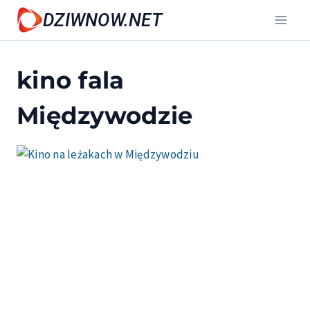
Przejdź
DZIWNOW.NET
do
treści
kino fala
Międzywodzie