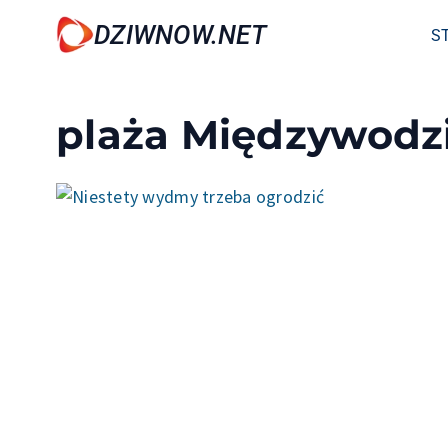
Przejdź
DZIWNOW.NET
S
do
treści
plaża Międzywodz