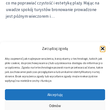
co ma poprawiać czystość i estetykę plaży. Mając na
uwadze spokój turystów bronowanie prowadzone
jest późnym wieczorem i…
Zarządzaj zgodą
Aby zapewnić jak najlepsze wrażenia, korzystamy z technologii, takich jak
pliki cookie, do przechowywania i/lub uzyskiwania dostępu do informacji o
urządzeniu. Zgoda na te technologie pozwoli nam przetwarzać dane, takie
jak zachowanie podczas przeglądania lub unikalne identyfikatory na tej
stronie. Brak wyrażenia zgody lub wycofanie zgody może niekorzystnie
wpłynąć na niektóre cechy i funkcje.
© 2026 DZIWNOW.NET. Wszelkie prawa zastrzeżone.
Akceptuję
5 pomysłów na brzydką pogodę nad morzem
Aleja Gwiazd Sportu w Dziwnowie
Odmów