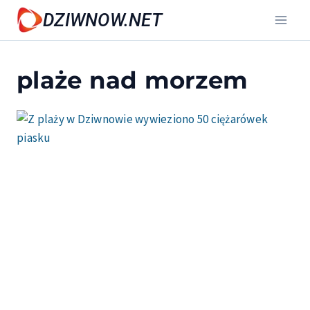
Przejdź
DZIWNOW.NET
do
treści
plaże nad morzem