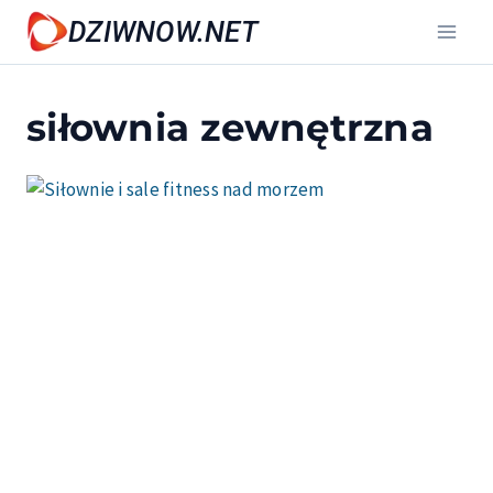
Przejdź
DZIWNOW.NET
do
treści
siłownia zewnętrzna