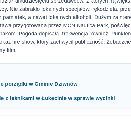
udział kilkudziesięciu sprzedawców, z których najwięk
wcy. Nie zabrakło lokalnych specjałów, rękodzieła, prze
 pamiątek, a nawet lokalnych alkoholi. Dużym zainte
ystawa przygotowana przez MCN Nautica Park, poświę
bakom. Pogoda dopisała, frekwencja również. Punktem
okaz fire show, który zachwycił publiczność. Zobaczcie 
my film.
e porządki w Gminie Dziwnów
e z leśnikami w Łukęcinie w sprawie wycinki