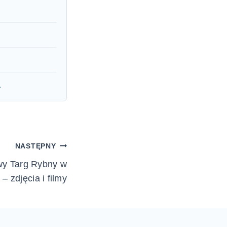
a
NASTĘPNY
wy Targ Rybny w
– zdjęcia i filmy