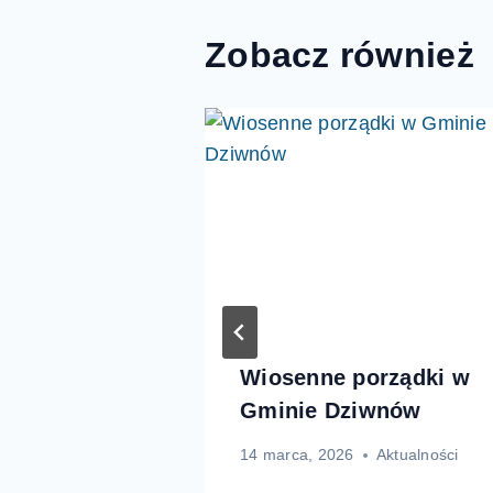
Zobacz również
ocy nad
Wiosenne porządki w
tycznie
Gminie Dziwnów
peratura
14 marca, 2026
Aktualności
Aktualności