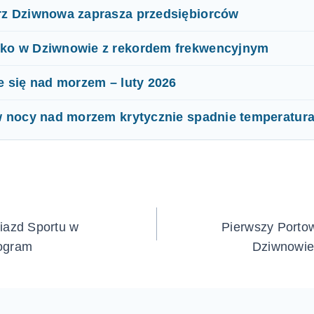
rz Dziwnowa zaprasza przedsiębiorców
ko w Dziwnowie z rekordem frekwencyjnym
e się nad morzem – luty 2026
w nocy nad morzem krytycznie spadnie temperatur
ja
iazd Sportu w
Pierwszy Porto
ogram
Dziwnowie 