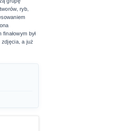
szą grupę
tworów, ryb,
resowaniem
cona
 finałowym był
zdjęcia, a już