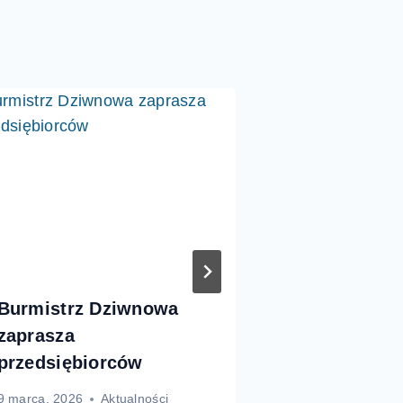
Burmistrz Dziwnowa
Lodowisko
zaprasza
Dziwnowie 
przedsiębiorców
frekwency
9 marca, 2026
Aktualności
3 marca, 2026