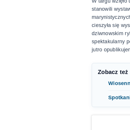
W targu wzięło 
stanowili wysta
marynistycznych
cieszyła się w
dziwnowskim ry
spektakularny p
jutro opublikuje
Zobacz też
Wiosenn
Spotkani