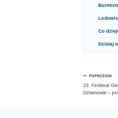
Burmist
Lodowis
Co dziej
Dzisiaj 
Nawigac
POPRZEDNI
23. Festiwal Gw
wpisu
Dziwnowie – pr