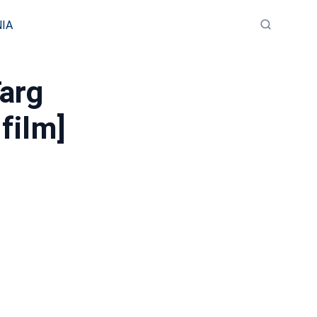
IA
Targ
film]