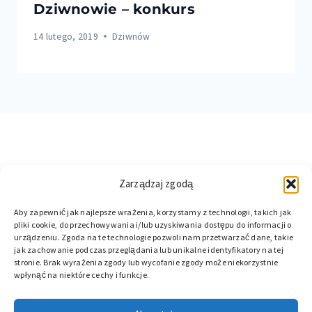
Dziwnowie – konkurs
14 lutego, 2019
Dziwnów
Zarządzaj zgodą
Aby zapewnić jak najlepsze wrażenia, korzystamy z technologii, takich jak
pliki cookie, do przechowywania i/lub uzyskiwania dostępu do informacji o
urządzeniu. Zgoda na te technologie pozwoli nam przetwarzać dane, takie
jak zachowanie podczas przeglądania lub unikalne identyfikatory na tej
stronie. Brak wyrażenia zgody lub wycofanie zgody może niekorzystnie
wpłynąć na niektóre cechy i funkcje.
© 2026 DZIWNOW.NET. Wszelkie prawa zastrzeżone.