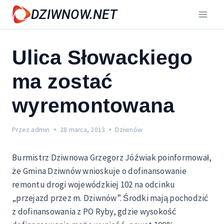
Przejdź
DZIWNOW.NET
do
treści
Ulica Słowackiego
ma zostać
wyremontowana
Przez
admin
28 marca, 2013
Dziwnów
Burmistrz Dziwnowa Grzegorz Jóźwiak poinformował,
że Gmina Dziwnów wnioskuje o dofinansowanie
remontu drogi wojewódzkiej 102 na odcinku
„przejazd przez m. Dziwnów”. Środki mają pochodzić
z dofinansowania z PO Ryby, gdzie wysokość