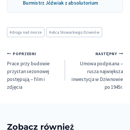
Burmistrz Jóźwiak z absolutorium
Tagi
#
droga nad morze
#
ulica Słowackiego Dziwnów
wpisu:
Nawigacja
POPRZEDNI
NASTĘPNY
Prace przy budowie
Umowa podpisana –
wpisu
przystan sezonowej
rusza największa
postępują – film i
inwestycja w Dziwnowie
zdjęcia
po 1945r.
Zobacz również