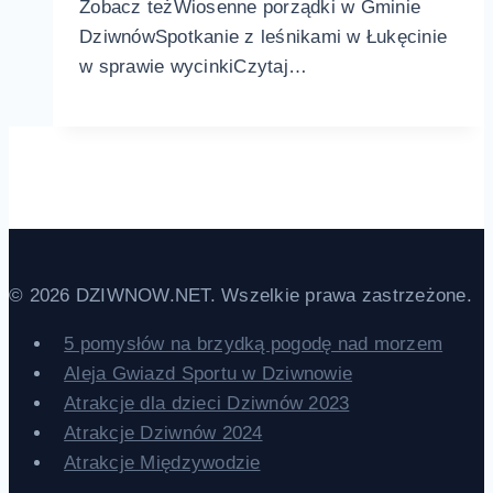
Zobacz teżWiosenne porządki w Gminie
DziwnówSpotkanie z leśnikami w Łukęcinie
w sprawie wycinkiCzytaj…
© 2026 DZIWNOW.NET. Wszelkie prawa zastrzeżone.
5 pomysłów na brzydką pogodę nad morzem
Aleja Gwiazd Sportu w Dziwnowie
Atrakcje dla dzieci Dziwnów 2023
Atrakcje Dziwnów 2024
Atrakcje Międzywodzie