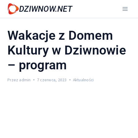
Przejdź
DZIWNOW.NET
do
treści
Wakacje z Domem
Kultury w Dziwnowie
– program
Przez
admin
7 czerwca, 2023
Aktualności