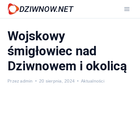
Przejdź
DZIWNOW.NET
do
treści
Wojskowy
śmigłowiec nad
Dziwnowem i okolicą
Przez
admin
20 sierpnia, 2024
Aktualności