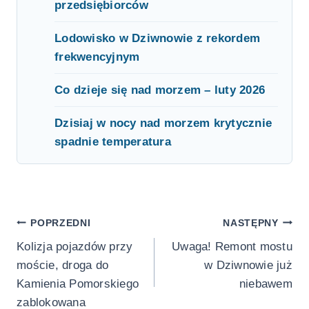
przedsiębiorców
Lodowisko w Dziwnowie z rekordem
frekwencyjnym
Co dzieje się nad morzem – luty 2026
Dzisiaj w nocy nad morzem krytycznie
spadnie temperatura
Nawigacja
POPRZEDNI
NASTĘPNY
Kolizja pojazdów przy
Uwaga! Remont mostu
wpisu
moście, droga do
w Dziwnowie już
Kamienia Pomorskiego
niebawem
zablokowana