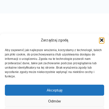
Zarządzaj zgodą
Aby zapewnić jak najlepsze wrażenia, korzystamy z technologii, takich
jak pliki cookie, do przechowywania i/lub uzyskiwania dostępu do
informacji o urządzeniu. Zgoda na te technologie pozwoli nam
przetwarzać dane, takie jak zachowanie podczas przeglądania lub
unikalne identyfikatory na tej stronie. Brak wyrażenia zgody lub
wycofanie zgody może niekorzystnie wpłynąć na niektóre cechy i
© 2026 DZIWNOW.NET. Wszelkie prawa
funkcje.
zastrzeżone.
Akceptuję
5 pomysłów na brzydką pogodę nad morzem
Aleja Gwiazd Sportu w Dziwnowie
Odmów