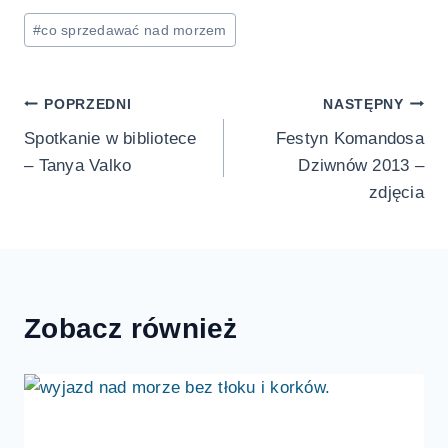
Tagi
#
co sprzedawać nad morzem
wpisu:
Nawigacja
POPRZEDNI
NASTĘPNY
Spotkanie w bibliotece
Festyn Komandosa
wpisu
– Tanya Valko
Dziwnów 2013 –
zdjęcia
Zobacz również