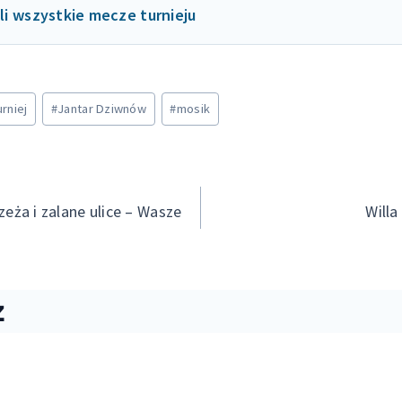
li wszystkie mecze turnieju
rniej
#
Jantar Dziwnów
#
mosik
cja
eża i zalane ulice – Wasze
Will
ż