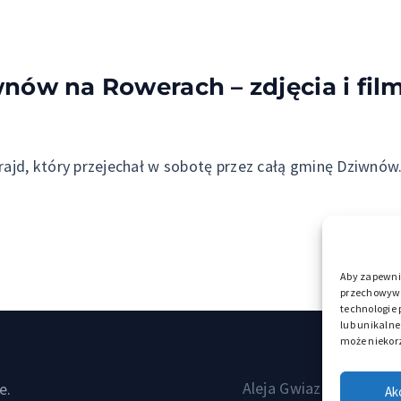
nów na Rowerach – zdjęcia i fil
ł rajd, który przejechał w sobotę przez całą gminę Dziw
Aby zapewnić
przechowywan
technologie
lub unikalne
może niekorz
5 pomysłó
e.
Aleja Gwiazd Sportu w
Ak