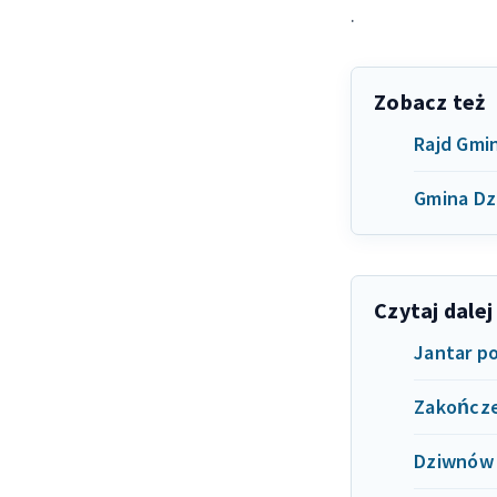
.
Zobacz też
Rajd Gmin
Gmina Dz
Czytaj dalej
Jantar po
Zakończe
Dziwnów 