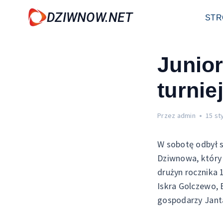
Przejdź
DZIWNOW.NET
STR
do
treści
Junio
turnie
Przez
admin
15 st
W sobotę odbył s
Dziwnowa, który
drużyn rocznika 
Iskra Golczewo, 
gospodarzy Janta