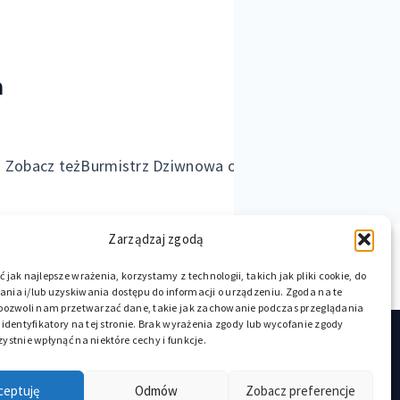
m
nów. Zobacz teżBurmistrz Dziwnowa ogłasza: lekarze specj
Zarządzaj zgodą
 jak najlepsze wrażenia, korzystamy z technologii, takich jak pliki cookie, do
ia i/lub uzyskiwania dostępu do informacji o urządzeniu. Zgoda na te
 pozwoli nam przetwarzać dane, takie jak zachowanie podczas przeglądania
 identyfikatory na tej stronie. Brak wyrażenia zgody lub wycofanie zgody
ystnie wpłynąć na niektóre cechy i funkcje.
w na brzydką pogodę nad morzem
 Dziwnowie
Atrakcje dla dzieci Dziwnów 2023
ceptuję
Odmów
Zobacz preferencje