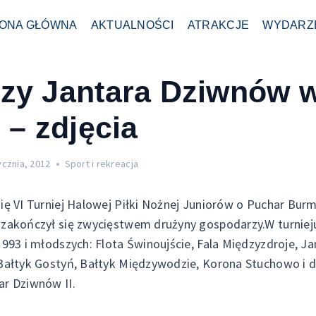
ONA GŁÓWNA
AKTUALNOŚCI
ATRAKCJE
WYDARZ
rzy Jantara Dziwnów w
j – zdjęcia
ycznia, 2012
Sport i rekreacja
ię VI Turniej Halowej Piłki Nożnej Juniorów o Puchar Burm
 zakończył się zwycięstwem drużyny gospodarzy.
W turniej
1993 i młodszych: Flota Świnoujście, Fala Międzyzdroje, J
Bałtyk Gostyń, Bałtyk Międzywodzie, Korona Stuchowo i 
r Dziwnów II.