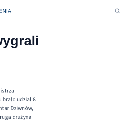
ENIA
ygrali
istrza
u brało udział 8
antar Dziwnów,
druga drużyna