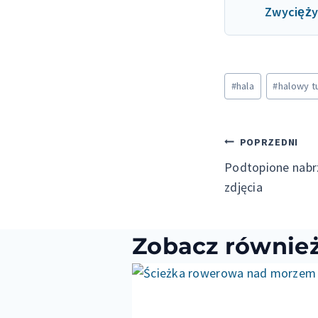
Zwycięży
Tagi
#
hala
#
halowy tu
wpisu:
Nawiga
POPRZEDNI
Podtopione nabrz
wpisu
zdjęcia
Zobacz równie